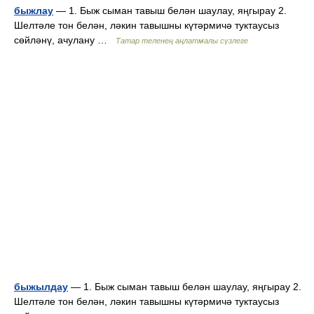
быжлау
— 1. Быж сыман тавыш белән шаулау, яңгырау 2.
Шелтәле тон белән, ләкин тавышны күтәрмичә туктаусыз
сөйләнү, ачулану …
Татар теленең аңлатмалы сүзлеге
быжылдау
— 1. Быж сыман тавыш белән шаулау, яңгырау 2.
Шелтәле тон белән, ләкин тавышны күтәрмичә туктаусыз