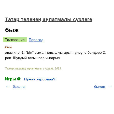
Татар теленең аңлатмалы сүзлеге
быж
Толкование
Перевод
быж
аваз ияр. 1. "Ыж" сыман тавыш чыгарып гүләүне белдерә 2.
рәв. Шундый тавышлар чыгарып
Татар теленең аңлатмалы сүзлеге
.
2013
.
Игры ⚽
Нужна курсовая?
быелгы
быжан