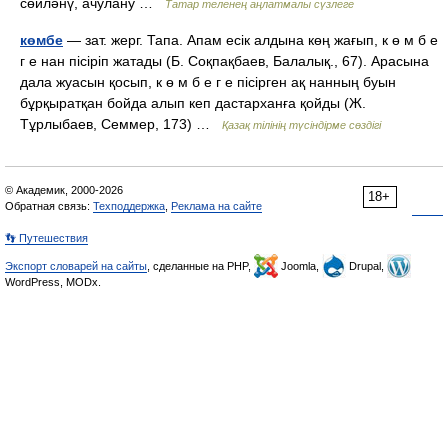
сөйләнү, ачулану …
Татар теленең аңлатмалы сүзлеге
көмбе
— зат. жерг. Тапа. Апам есік алдына көң жағып, к ө м б е
г е нан пісіріп жатады (Б. Соқпақбаев, Балалық., 67). Арасына
дала жуасын қосып, к ө м б е г е пісірген ақ нанның буын
бұрқыратқан бойда алып кеп дастарханға қойды (Ж.
Тұрлыбаев, Семмер, 173) …
Қазақ тілінің түсіндірме сөздігі
© Академик, 2000-2026
18+
Обратная связь:
Техподдержка
,
Реклама на сайте
👣 Путешествия
Экспорт словарей на сайты
, сделанные на PHP,
Joomla,
Drupal,
WordPress, MODx.