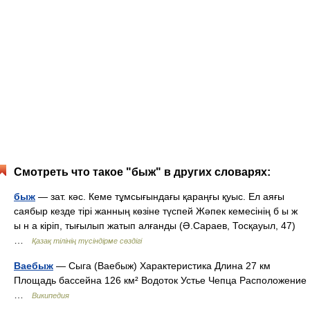
Смотреть что такое "быж" в других словарях:
быж
— зат. кәс. Кеме тұмсығындағы қараңғы қуыс. Ел аяғы
саябыр кезде тірі жанның көзіне түспей Жәпек кемесінің б ы ж
ы н а кіріп, тығылып жатып алғанды (Ә.Сараев, Тосқауыл, 47)
…
Қазақ тілінің түсіндірме сөздігі
Ваебыж
— Сыга (Ваебыж) Характеристика Длина 27 км
Площадь бассейна 126 км² Водоток Устье Чепца Расположение
…
Википедия